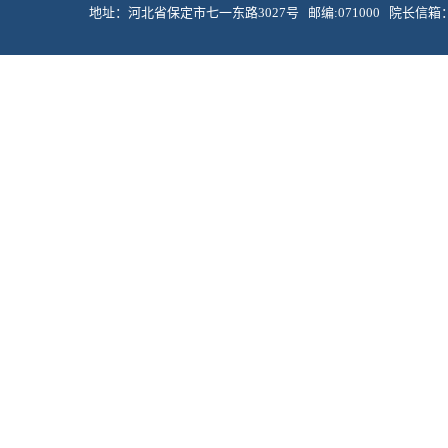
地址：河北省保定市七一东路3027号 邮编:071000 院长信箱：dlxy