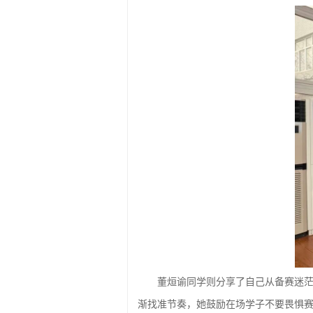
董烜谕同学则分享了自己从备赛迷
渐找准节奏，她鼓励在场学子不要畏惧