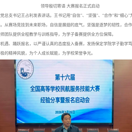
领导殷切寄语 大赛报名正式启动
总支书记王占利发表讲话。王书记用“自信”、“坚强”、“合作”和“细心
语。从赛场竞技到未来职场，自信是展翅的底气，坚强是逐梦的韧性，合
教师团队提供全程教学与训练指导，为学子备赛提供全方位保障。
惜机遇、踊跃报名，以严谨认真的态度投入备赛，发扬保定学院学子勤学
积极的精神风貌，为个人成长赋能，为学校荣誉争光。