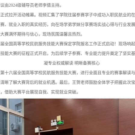
由2024级辅导员老师李倩主持。
频正式拉开活动帷幕。视频汇集了学院往届参赛学子中成功入职民航业的
备赛、就业入职的真实经历，向在场学弟学妹分享赛场实战心得与行业发
能大赛满怀期待与信心，现场氛围温馨且热烈。
六届全国高等学校民航服务技能大赛保定学院报名工作正式启动！现场响
务技能大赛的征程正式开启，为后续学子参赛、专业能力提升奠定了坚实
凝专业权威解读 明晰备赛核心
绕第十六届全国高等学校民航服务技能大赛，进行全面且专业的赛事解读
子清晰了解大赛背后的就业机遇。最后，王贺老师鼓励全体学子把握此次
战，借助大赛平台展现自我、实现就业突破。