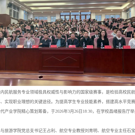
国内民航服务专业领域极具权威性与影响力的国家级赛事，是检验高校民
源、实现职业理想的关键途径。为提高学生专业技能素养，搭建高水平竞
产业学院精心策划筹备，于2026年3月26日18:30，在学校昌绪报告
理与旅游学院党总支书记王占利、航空专业教授刘育明、航空专业主任石