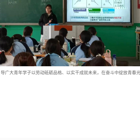
引导广大青年学子以劳动砥砺品格、以实干成就未来，在奋斗中绽放青春